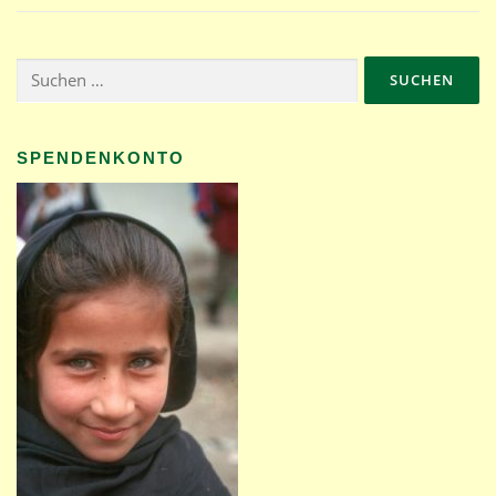
i
o
n
Suchen
nach:
SPENDENKONTO