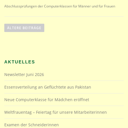
Abschlussprüfungen der Computerklassen für Männer und für Frauen
B
e
ÄLTERE BEITRÄGE
i
t
r
a
AKTUELLES
g
s
Newsletter Juni 2026
n
a
Essensverteilung an Geflüchtete aus Pakistan
v
Neue Computerklasse für Mädchen eröffnet
i
g
Weltfrauentag – Feiertag für unsere Mitarbeiterinnen
a
t
Examen der Schneiderinnen