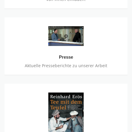
Presse
Presse
Aktuelle Presseberichte zu unserer Arbeit
Tee
mit
dem
Teufel