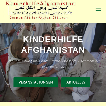
Zum
Inhalt
Menü
springen
VERANSTALTUNGEN
ÜBER UNS
PRESSE
KINDERHILFE
AFGHANISTAN
SPENDEN
Brot und Bildung für Kinder, Frauen, Menschen – seit mehr als
zwanzig Jahren
VERANSTALTUNGEN
AKTUELLES