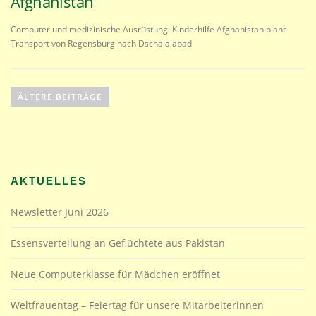
Afghanistan
Computer und medizinische Ausrüstung: Kinderhilfe Afghanistan plant
Transport von Regensburg nach Dschalalabad
B
e
ÄLTERE BEITRÄGE
i
t
r
a
AKTUELLES
g
s
Newsletter Juni 2026
n
a
Essensverteilung an Geflüchtete aus Pakistan
v
Neue Computerklasse für Mädchen eröffnet
i
g
Weltfrauentag – Feiertag für unsere Mitarbeiterinnen
a