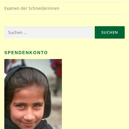
t
Examen der Schneiderinnen
i
o
n
Suchen
nach:
SPENDENKONTO