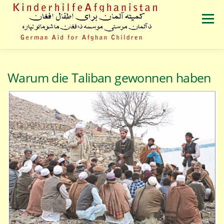
Zum
Inhalt
Menü
springen
VERANSTALTUNGEN
ÜBER UNS
PRESSE
Warum die Taliban gewonnen haben
SPENDEN