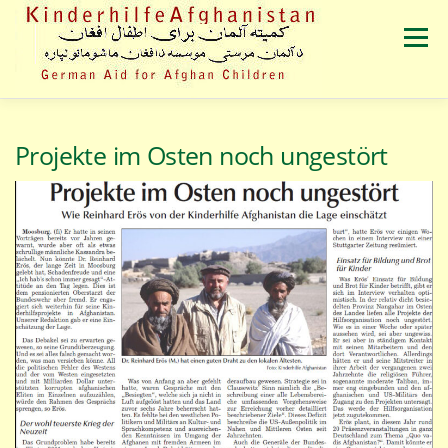
Zum
Inhalt
Menü
springen
VERANSTALTUNGEN
ÜBER UNS
PRESSE
Projekte im Osten noch ungestört
SPENDEN