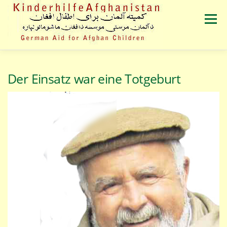
Zum
Inhalt
Menü
springen
VERANSTALTUNGEN
ÜBER UNS
PRESSE
Der Einsatz war eine Totgeburt
SPENDEN