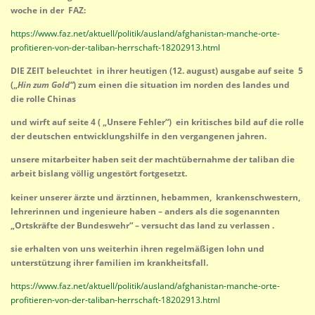
woche in der FAZ:
https://www.faz.net/aktuell/politik/ausland/afghanistan-manche-orte-
profitieren-von-der-taliban-herrschaft-18202913.html
DIE ZEIT beleuchtet in ihrer heutigen (12. august) ausgabe auf seite 5
(„
Hin zum Gold“
) zum einen die situation im norden des landes und
die rolle Chinas
und wirft auf seite 4 ( „Unsere Fehler“) ein kritisches bild auf die rolle
der deutschen entwicklungshilfe in den vergangenen jahren.
unsere mitarbeiter haben seit der machtübernahme der taliban die
arbeit bislang völlig ungestört fortgesetzt.
keiner unserer ärzte und ärztinnen, hebammen, krankenschwestern,
lehrerinnen und ingenieure haben – anders als die sogenannten
„Ortskräfte der Bundeswehr“ – versucht das land zu verlassen .
sie erhalten von uns weiterhin ihren regelmäßigen lohn und
unterstützung ihrer familien im krankheitsfall.
https://www.faz.net/aktuell/politik/ausland/afghanistan-manche-orte-
profitieren-von-der-taliban-herrschaft-18202913.html