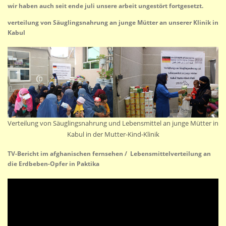
wir haben auch seit ende juli unsere arbeit ungestört fortgesetzt.
verteilung von Säuglingsnahrung an junge Mütter an unserer Klinik in
Kabul
Verteilung von Säuglingsnahrung und Lebensmittel an junge Mütter in
Kabul in der Mutter-Kind-Klinik
TV-Bericht im afghanischen fernsehen / Lebensmittelverteilung an
die Erdbeben-Opfer in Paktika